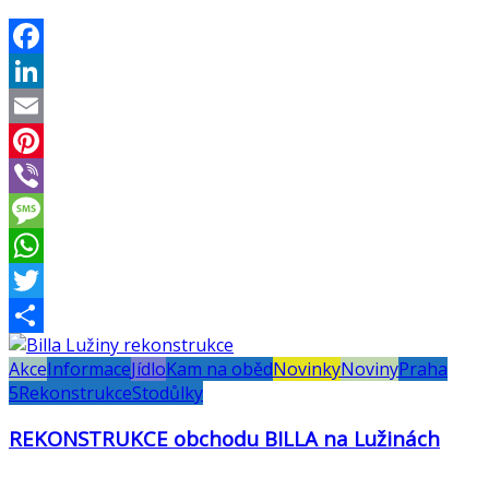
Facebook
LinkedIn
Email
Pinterest
Viber
Message
WhatsApp
Twitter
Share
Akce
Informace
Jídlo
Kam na oběd
Novinky
Noviny
Praha
5
Rekonstrukce
Stodůlky
REKONSTRUKCE obchodu BILLA na Lužinách