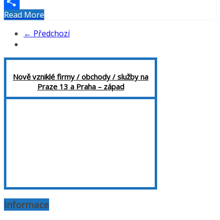
Twitter
Read More
Share
← Předchozí
Nově vzniklé firmy / obchody / služby na
Praze 13 a Praha – západ
Informace