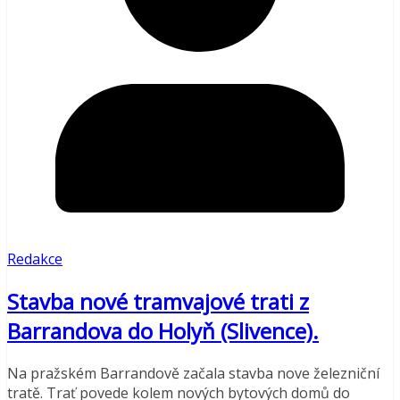
Redakce
Stavba nové tramvajové trati z
Barrandova do Holyň (Slivence).
Na pražském Barrandově začala stavba nove železniční
tratě. Trať povede kolem nových bytových domů do