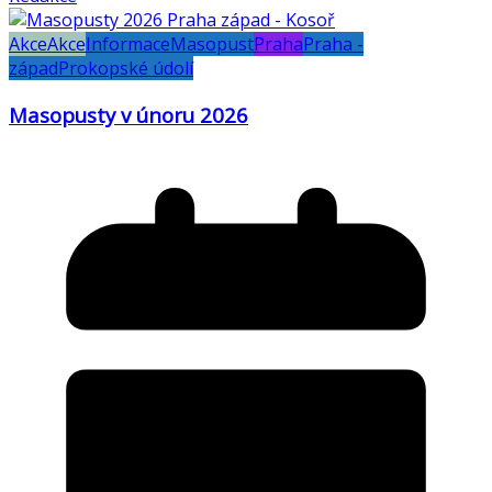
Akce
Akce
Informace
Masopust
Praha
Praha -
západ
Prokopské údolí
Masopusty v únoru 2026