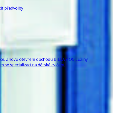
it předvolby
e. Znovu otevření obchodu BILLA v OC Lužiny
 se specializací na dětské cvičení.