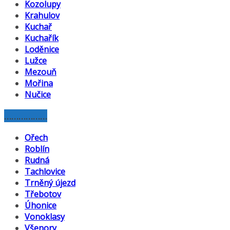
Kozolupy
Krahulov
Kuchař
Kuchařík
Loděnice
Lužce
Mezouň
Mořina
Nučice
………………
Ořech
Roblín
Rudná
Tachlovice
Trněný újezd
Třebotov
Úhonice
Vonoklasy
Všenory