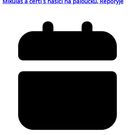
Mikuláš a čerti s hasiči na paloučku, Řeporyje