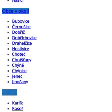
Hasiči
Obce v okolí
Bubovice
Černošice
Dobříč
Dobřichovice
Drahelčice
Hostivice
Choteč
Chrášťany
Chýně
Chýnice
Jeneč
Jinočany
………….
Karlík
Kosoř