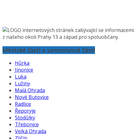
Brigáda ve Fitness Body Express Luka
Městské části a samostatné části
Hůrka
Jinonice
Luka
Lužiny
Malá Ohrada
Nové Butovice
Radlice
Řeporyje
Stodůlky
Třebonice
Velká Ohrada
Zličín