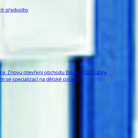
it předvolby
e. Znovu otevření obchodu BILLA v OC Lužiny
 se specializací na dětské cvičení.