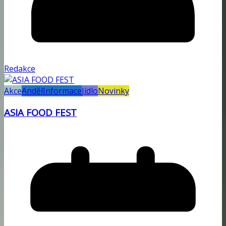
Redakce
Akce
Anděl
Informace
Jídlo
Novinky
ASIA FOOD FEST