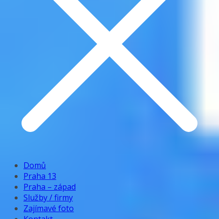
Domů
Praha 13
Praha – západ
Služby / firmy
Zajímavé foto