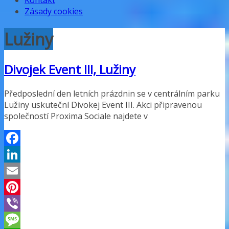
Kontakt
Zásady cookies
Lužiny
Divojek Event III, Lužiny
Předposlední den letních prázdnin se v centrálním parku
Lužiny uskuteční Divokej Event III. Akci připravenou
společností Proxima Sociale najdete v
Facebook
LinkedIn
Email
Pinterest
Viber