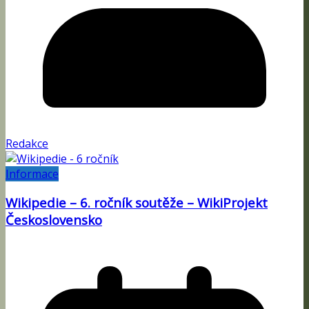
Redakce
Informace
Wikipedie – 6. ročník soutěže – WikiProjekt
Československo