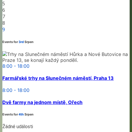
5
6
7
8
9
Events for
3rd
Srpen
8:00 - 18:00
Farmářské trhy na Slunečném náměstí, Praha 13
8:00 - 18:00
Dvě farmy na jednom místě, Ořech
Events for
4th
Srpen
Žádné události