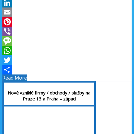
Facebook
LinkedIn
Email
Pinterest
Viber
Message
WhatsApp
Twitter
Read More
Share
Nově vzniklé firmy / obchody / služby na
Praze 13 a Praha – západ