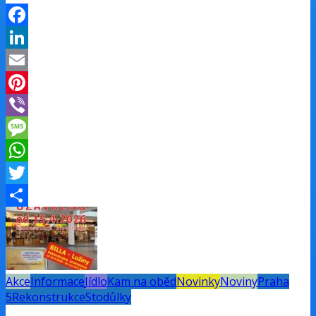
Facebook
LinkedIn
Email
Pinterest
Viber
Message
WhatsApp
Twitter
Share
Akce
Informace
Jídlo
Kam na oběd
Novinky
Noviny
Praha
5
Rekonstrukce
Stodůlky