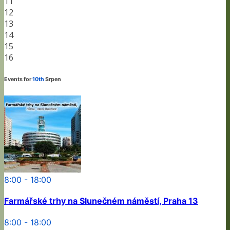
11
12
13
14
15
16
Events for
10th
Srpen
8:00 - 18:00
Farmářské trhy na Slunečném náměstí, Praha 13
8:00 - 18:00