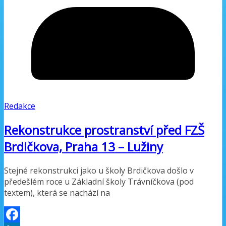
Redakce
Rekonstrukce prostranství před FZŠ
Brdičkova, Praha 13 – Lužiny
Stejné rekonstrukci jako u školy Brdičkova došlo v
předešlém roce u Základní školy Trávníčkova (pod
textem), která se nachází na