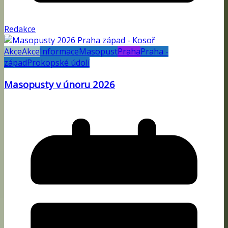
Redakce
Akce
Akce
Informace
Masopust
Praha
Praha -
západ
Prokopské údolí
Masopusty v únoru 2026