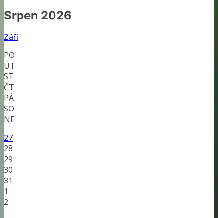
Srpen 2026
Září
PO
ÚT
ST
ČT
PÁ
SO
NE
27
28
29
30
31
1
2