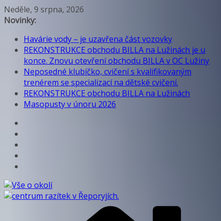
Přeskočit
Neděle, 9 srpna, 2026
na
Novinky:
obsah
Havárie vody – je uzavřena část vozovky
REKONSTRUKCE obchodu BILLA na Lužinách je u
konce. Znovu otevření obchodu BILLA v OC Lužiny
Neposedné klubíčko, cvičení s kvalifikovaným
trenérem se specializací na dětské cvičení.
REKONSTRUKCE obchodu BILLA na Lužinách
Masopusty v únoru 2026