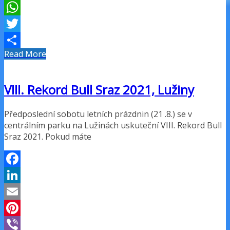
Message
WhatsApp
Twitter
Read More
Share
VIII. Rekord Bull Sraz 2021, Lužiny
Předposlední sobotu letních prázdnin (21 .8.) se v
centrálním parku na Lužinách uskuteční VIII. Rekord Bull
Sraz 2021. Pokud máte
Facebook
LinkedIn
Email
Pinterest