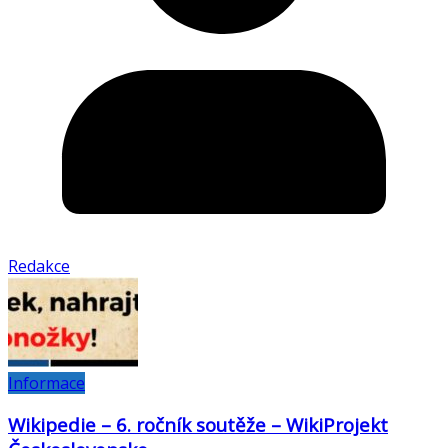
Redakce
Informace
Wikipedie – 6. ročník soutěže – WikiProjekt