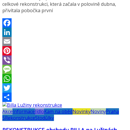
celkové rekonstrukci, která začala v polovině dubna,
přivítala pobočka první
Facebook
LinkedIn
Email
Pinterest
Viber
Message
WhatsApp
Twitter
Share
Akce
Informace
Jídlo
Kam na oběd
Novinky
Noviny
Praha
5
Rekonstrukce
Stodůlky
REKONSTRUKCE obchodu BILLA na Lužinách