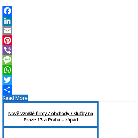
Facebook
LinkedIn
Email
Pinterest
Viber
Message
WhatsApp
Twitter
Read More
Share
Nově vzniklé firmy / obchody / služby na
Praze 13 a Praha – západ