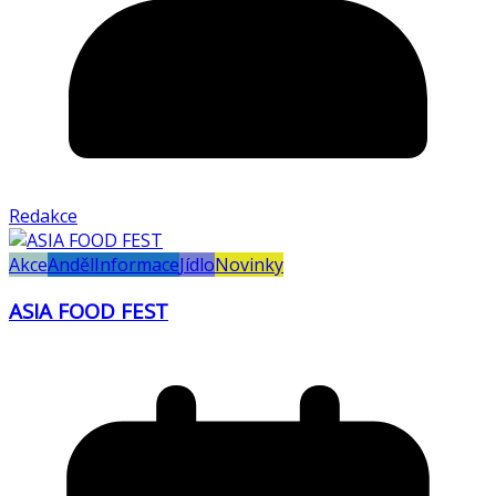
Redakce
Akce
Anděl
Informace
Jídlo
Novinky
ASIA FOOD FEST