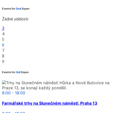
Events for
2nd
Srpen
Žádné události
3
4
5
6
7
8
9
Events for
3rd
Srpen
8:00 - 18:00
Farmářské trhy na Slunečném náměstí, Praha 13