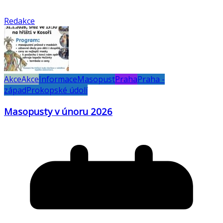
Redakce
Akce
Akce
Informace
Masopust
Praha
Praha -
západ
Prokopské údolí
Masopusty v únoru 2026