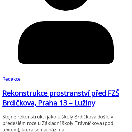
Redakce
Rekonstrukce prostranství před FZŠ
Brdičkova, Praha 13 – Lužiny
Stejné rekonstrukci jako u školy Brdičkova došlo v
předešlém roce u Základní školy Trávníčkova (pod
textem), která se nachází na