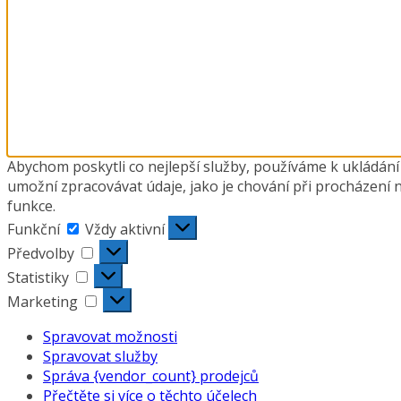
Abychom poskytli co nejlepší služby, používáme k ukládání
umožní zpracovávat údaje, jako je chování při procházení 
funkce.
Funkční
Funkční
Vždy aktivní
Předvolby
Předvolby
Statistiky
Statistiky
Marketing
Marketing
Spravovat možnosti
Spravovat služby
Správa {vendor_count} prodejců
Přečtěte si více o těchto účelech