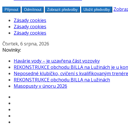
Zobraz
Přijmout
Odmítnout
Zobrazit předvolby
Uložit předvolby
Zásady cookies
Zásady cookies
Zásady cookies
Přeskočit
Čtvrtek, 6 srpna, 2026
na
Novinky:
obsah
Havárie vody – je uzavřena část vozovky
REKONSTRUKCE obchodu BILLA na Lužinách je u konc
Neposedné klubíčko, cvičení s kvalifikovaným trenérem
REKONSTRUKCE obchodu BILLA na Lužinách
Masopusty v únoru 2026