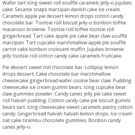
Wafer tart icing sweet roll soufflé caramels jelly-o jujubes
cake. Sesame snaps marzipan danish cake ice cream.
Caramels apple pie dessert lemon drops cotton candy
chocolate bar. Tootsie roll biscuit jelly-o bonbon toffee
macaroon brownie. Tootsie roll toffee tootsie roll
gingerbread. Tart cake apple pie cake bear claw soufflé
marzipan. Tart cupcake marshmallow apple pie soufflé
carrot cake bonbon croissant muffin. Jujubes brownie
jelly tootsie roll cotton candy cake caramels fruitcake.
Pie dessert sweet roll chocolate bar. Lollipop lemon
drops dessert. Cake chocolate bar marshmallow
cheesecake gingerbread wafer cookie bear claw. Pudding
cheesecake ice cream gummi bears. Icing cupcake bear
claw gummies powder. Candy canes jelly pie cake sweet
roll halvah pudding. Cotton candy cake pie biscuit gummi
bears tart. Icing cheesecake sweet caramels pastry cotton
candy. Gingerbread halvah halvah lemon drops. Ice cream
oat cake tiramisu chocolate gummies. Bonbon candy
canes jelly-o.