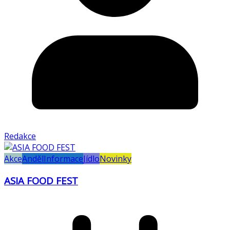
Redakce
Akce
Anděl
Informace
Jídlo
Novinky
ASIA FOOD FEST