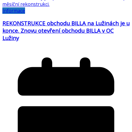
Informace
REKONSTRUKCE obchodu BILLA na Lužinách je u
konce. Znovu otevření obchodu BILLA v OC
Lužiny