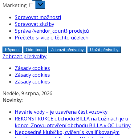
Marketing
Marketing
Spravovat možnosti
Spravovat služby
Správa {vendor_count} prodejců
Přečtěte si více o těchto účelech
Přijmout
Odmítnout
Zobrazit předvolby
Uložit předvolby
Zobrazit předvolby
Zásady cookies
Zásady cookies
Zásady cookies
Přeskočit
Neděle, 9 srpna, 2026
na
Novinky:
obsah
Havárie vody – je uzavřena část vozovky
REKONSTRUKCE obchodu BILLA na Lužinách je u
konce. Znovu otevření obchodu BILLA v OC Lužiny
Neposedné klubíčko, cvičení s kvalifikovaným