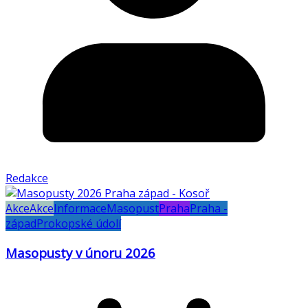
Redakce
Akce
Akce
Informace
Masopust
Praha
Praha -
západ
Prokopské údolí
Masopusty v únoru 2026