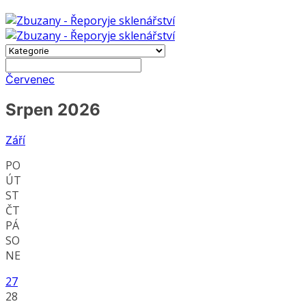
Červenec
Srpen 2026
Září
PO
ÚT
ST
ČT
PÁ
SO
NE
27
28