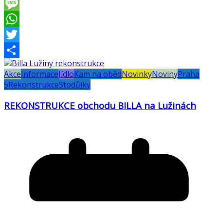
Viber
Message
WhatsApp
Twitter
Share
Akce
Informace
Jídlo
Kam na oběd
Novinky
Noviny
Praha
5
Rekonstrukce
Stodůlky
REKONSTRUKCE obchodu BILLA na Lužinách