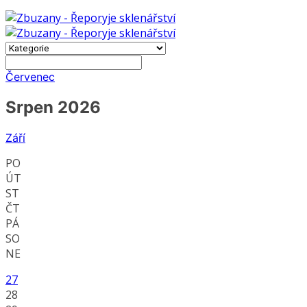
Červenec
Srpen 2026
Září
PO
ÚT
ST
ČT
PÁ
SO
NE
27
28