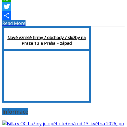
WhatsApp
Twitter
Read More
Share
Nově vzniklé firmy / obchody / služby na
Praze 13 a Praha – západ
Informace