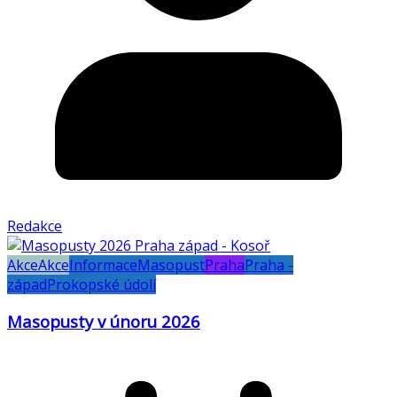
Redakce
Akce
Akce
Informace
Masopust
Praha
Praha -
západ
Prokopské údolí
Masopusty v únoru 2026