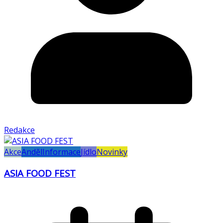
Redakce
Akce
Anděl
Informace
Jídlo
Novinky
ASIA FOOD FEST