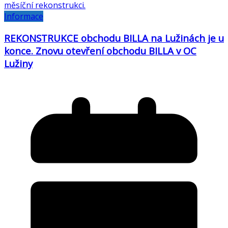
Informace
REKONSTRUKCE obchodu BILLA na Lužinách je u
konce. Znovu otevření obchodu BILLA v OC
Lužiny