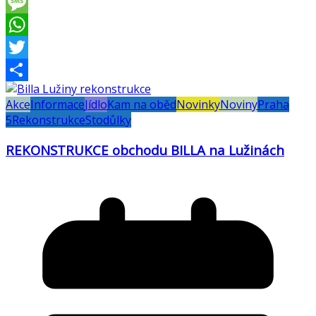
Viber
Message
WhatsApp
Twitter
Share
Akce
Informace
Jídlo
Kam na oběd
Novinky
Noviny
Praha
5
Rekonstrukce
Stodůlky
REKONSTRUKCE obchodu BILLA na Lužinách