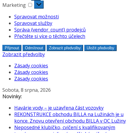
Marketing
Marketing
Spravovat možnosti
Spravovat služby
Správa {vendor_count} prodejců
Přečtěte si více o těchto účelech
Přijmout
Odmítnout
Zobrazit předvolby
Uložit předvolby
Zobrazit předvolby
Zásady cookies
Zásady cookies
Zásady cookies
Přeskočit
Sobota, 8 srpna, 2026
na
Novinky:
obsah
Havárie vody – je uzavřena část vozovky
REKONSTRUKCE obchodu BILLA na Lužinách je u
konce. Znovu otevření obchodu BILLA v OC Lužiny
Neposedné klubíčko, cvičení s kvalifikovaným