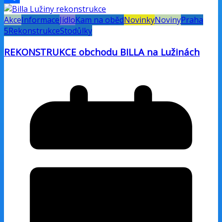
Share
Akce
Informace
Jídlo
Kam na oběd
Novinky
Noviny
Praha
5
Rekonstrukce
Stodůlky
REKONSTRUKCE obchodu BILLA na Lužinách