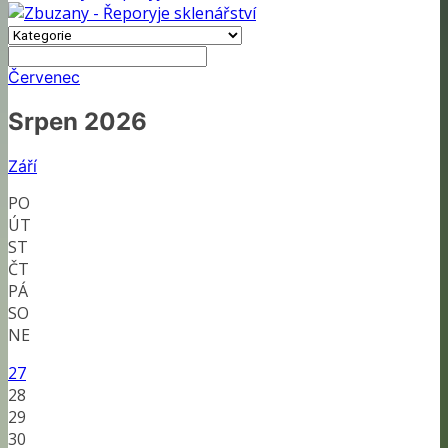
Červenec
Srpen 2026
Září
PO
ÚT
ST
ČT
PÁ
SO
NE
27
28
29
30