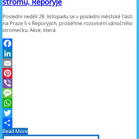
stromu, Řeporyje
Poslední neděli 28. listopadu se v poslední městské části
na Praze 5 v Řeporyjích, proběhne rozsvícení vánočního
stromečku. Akce, která
Facebook
LinkedIn
Email
Pinterest
Viber
Message
WhatsApp
Twitter
Read More
Share