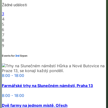
Žádné události
3
4
5
6
7
8
9
Events for
3rd
Srpen
8:00 - 18:00
Farmářské trhy na Slunečném náměstí, Praha 13
8:00 - 18:00
Dvě farmy na jednom místě, Ořech