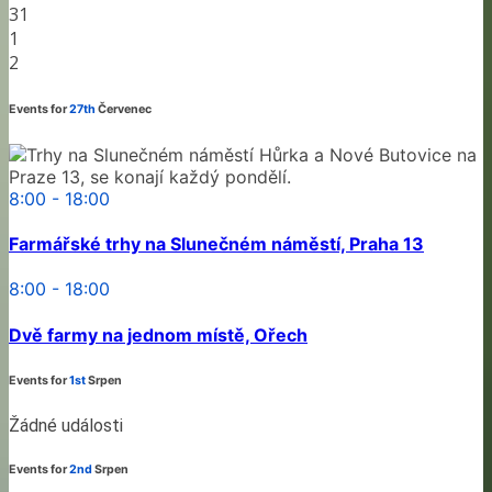
31
1
2
Events for
27th
Červenec
8:00 - 18:00
Farmářské trhy na Slunečném náměstí, Praha 13
8:00 - 18:00
Dvě farmy na jednom místě, Ořech
Events for
1st
Srpen
Žádné události
Events for
2nd
Srpen