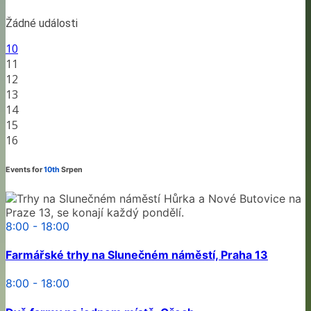
Žádné události
10
11
12
13
14
15
16
Events for
10th
Srpen
8:00 - 18:00
Farmářské trhy na Slunečném náměstí, Praha 13
8:00 - 18:00