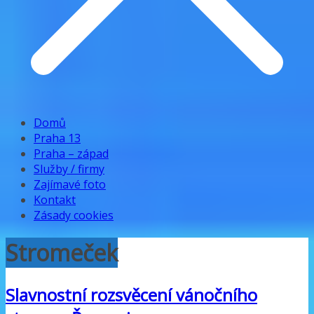
Domů
Praha 13
Praha – západ
Služby / firmy
Zajímavé foto
Kontakt
Zásady cookies
Stromeček
Slavnostní rozsvěcení vánočního