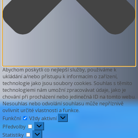
Abychom poskytli co nejlepší služby, používáme k
ukládání a/nebo přístupu k informacím o zařízení,
technologie jako jsou soubory cookies. Souhlas s těmito
technologiemi nám umožní zpracovávat údaje, jako je
chování při procházení nebo jedinečná ID na tomto webu.
Nesouhlas nebo odvolání souhlasu může nepříznivě
ovlivnit určité vlastnosti a funkce.
Funkční
Funkční
Vždy aktivní
Předvolby
Předvolby
Statistiky
Statistiky