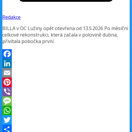
Redakce
BILLA v OC Lužiny opět otevřena od 13.5.2026 Po měsíční
celkové rekonstrukci, která začala v polovině dubna,
přivítala pobočka první
Facebook
LinkedIn
Email
Pinterest
Viber
Message
WhatsApp
Twitter