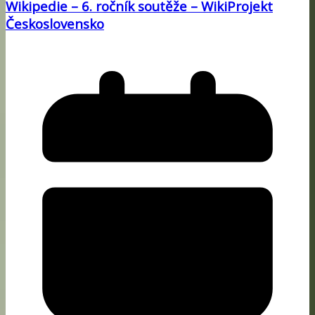
Wikipedie – 6. ročník soutěže – WikiProjekt
Československo