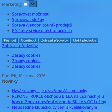
Marketing
Marketing
Spravovat možnosti
Spravovat služby
Správa {vendor_count} prodejců
Přečtěte si více o těchto účelech
Přijmout
Odmítnout
Zobrazit předvolby
Uložit předvolby
Zobrazit předvolby
Zásady cookies
Zásady cookies
Zásady cookies
Přeskočit
Pondělí, 10 srpna, 2026
na
Novinky:
obsah
Havárie vody – je uzavřena část vozovky
REKONSTRUKCE obchodu BILLA na Lužinách je u
konce. Znovu otevření obchodu BILLA v OC Lužiny
Neposedné klubíčko, cvičení s kvalifikovaným