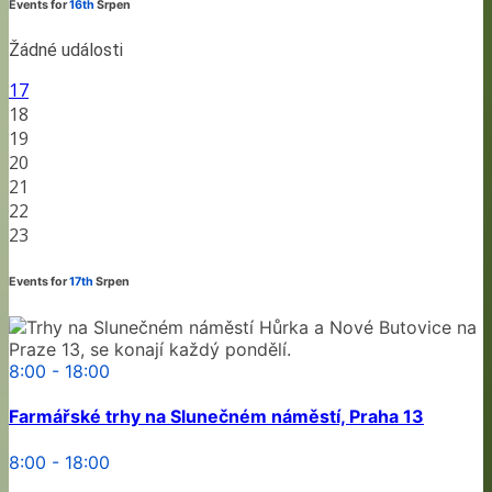
Events for
16th
Srpen
Žádné události
17
18
19
20
21
22
23
Events for
17th
Srpen
8:00 - 18:00
Farmářské trhy na Slunečném náměstí, Praha 13
8:00 - 18:00