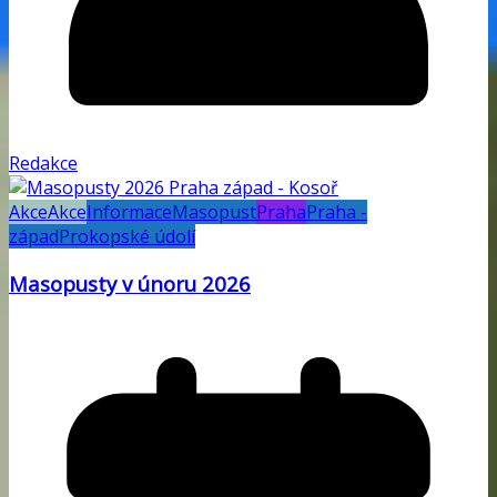
Redakce
Akce
Akce
Informace
Masopust
Praha
Praha -
západ
Prokopské údolí
Masopusty v únoru 2026