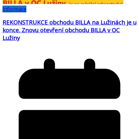
Informace
REKONSTRUKCE obchodu BILLA na Lužinách je u
konce. Znovu otevření obchodu BILLA v OC
Lužiny