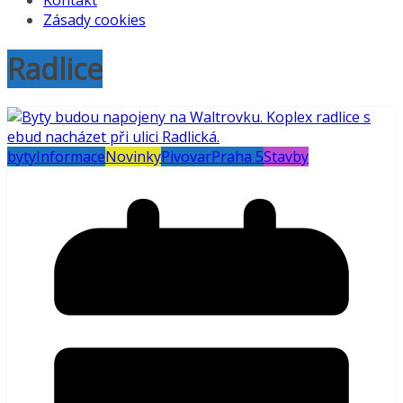
Kontakt
Zásady cookies
Radlice
byty
Informace
Novinky
Pivovar
Praha 5
Stavby