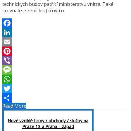
technických budov patřící ministerstvu vnitra. Také
srovnali se zemí les (křoví) o
Facebook
LinkedIn
Email
Pinterest
Viber
Message
WhatsApp
Twitter
Read More
Share
Nově vzniklé firmy / obchody / služby na
Praze 13 a Praha – západ