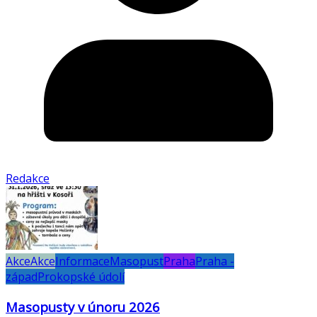
Redakce
Akce
Akce
Informace
Masopust
Praha
Praha -
západ
Prokopské údolí
Masopusty v únoru 2026