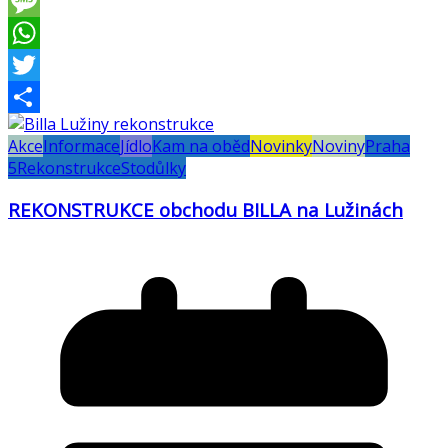
Viber
Message
WhatsApp
Twitter
Share
Akce
Informace
Jídlo
Kam na oběd
Novinky
Noviny
Praha
5
Rekonstrukce
Stodůlky
REKONSTRUKCE obchodu BILLA na Lužinách