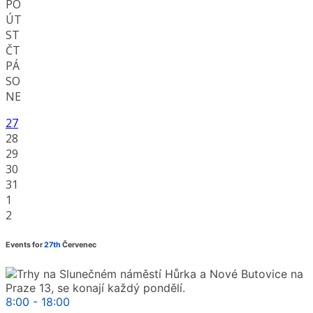
PO
ÚT
ST
ČT
PÁ
SO
NE
27
28
29
30
31
1
2
Events for
27th
Červenec
8:00 - 18:00