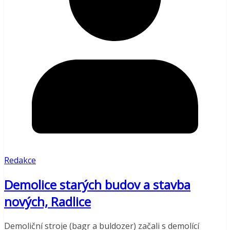
Redakce
Demolice starých budov a stavba
nových, Radlice
Demoliční stroje (bagr a buldozer) začali s demolící