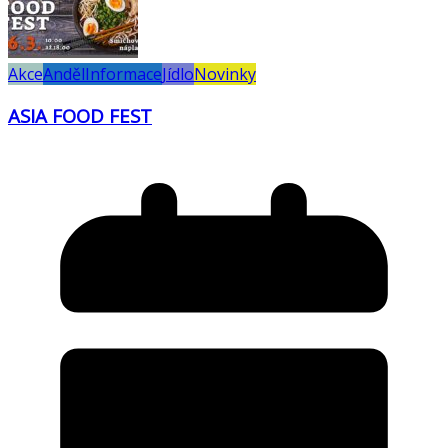
Akce
Anděl
Informace
Jídlo
Novinky
ASIA FOOD FEST