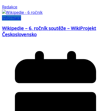
Redakce
Informace
Wikipedie – 6. ročník soutěže – WikiProjekt
Československo