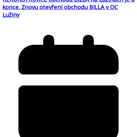
konce. Znovu otevření obchodu BILLA v OC
Lužiny