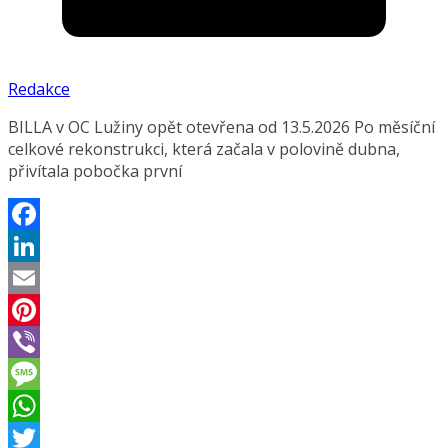
Redakce
BILLA v OC Lužiny opět otevřena od 13.5.2026 Po měsíční
celkové rekonstrukci, která začala v polovině dubna,
přivítala pobočka první
Facebook
LinkedIn
Email
Pinterest
Viber
Message
WhatsApp