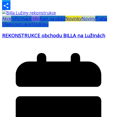
Twitter
Share
Akce
Informace
Jídlo
Kam na oběd
Novinky
Noviny
Praha
5
Rekonstrukce
Stodůlky
REKONSTRUKCE obchodu BILLA na Lužinách