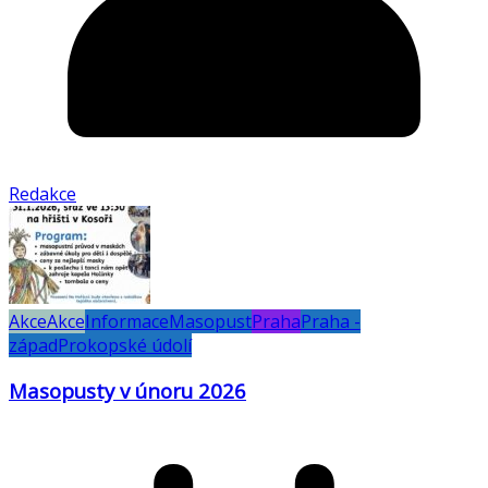
Redakce
Akce
Akce
Informace
Masopust
Praha
Praha -
západ
Prokopské údolí
Masopusty v únoru 2026