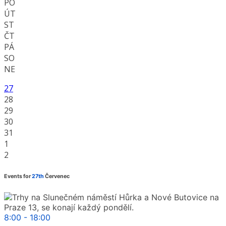
PO
ÚT
ST
ČT
PÁ
SO
NE
27
28
29
30
31
1
2
Events for
27th
Červenec
8:00 - 18:00