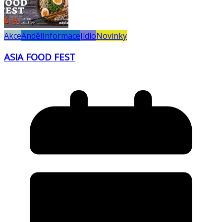
Akce
Anděl
Informace
Jídlo
Novinky
ASIA FOOD FEST