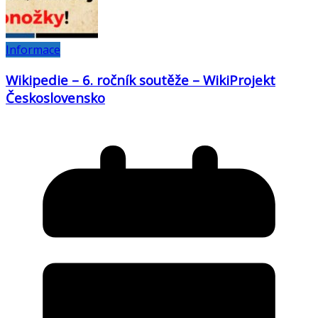
Informace
Wikipedie – 6. ročník soutěže – WikiProjekt
Československo