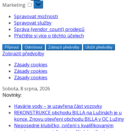
Marketing
Marketing
Spravovat možnosti
Spravovat služby
Správa {vendor_count} prodejců
Přečtěte si více o těchto účelech
Přijmout
Odmítnout
Zobrazit předvolby
Uložit předvolby
Zobrazit předvolby
Zásady cookies
Zásady cookies
Zásady cookies
Přeskočit
Sobota, 8 srpna, 2026
na
Novinky:
obsah
Havárie vody – je uzavřena část vozovky
REKONSTRUKCE obchodu BILLA na Lužinách je u
konce. Znovu otevření obchodu BILLA v OC Lužiny
Neposedné klubíčko, cvičení s kvalifikovaným