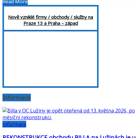
Read More
Share
Nově vzniklé firmy / obchody / služby na
Praze 13 a Praha – západ
Informace
Informace
REKONSTRUKCE obchodu BILLA na Lužinách je u