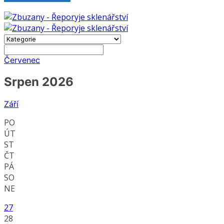
Červenec
Srpen 2026
Září
PO
ÚT
ST
ČT
PÁ
SO
NE
27
28