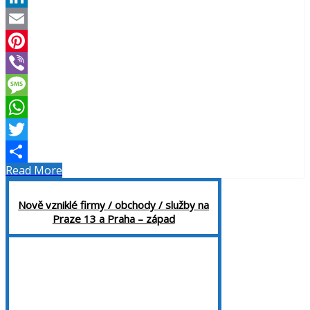
LinkedIn
Email
Pinterest
Viber
Message
WhatsApp
Twitter
Read More
Share
Nově vzniklé firmy / obchody / služby na
Praze 13 a Praha – západ