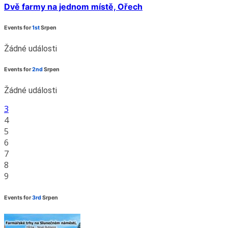
Dvě farmy na jednom místě, Ořech
Events for
1st
Srpen
Žádné události
Events for
2nd
Srpen
Žádné události
3
4
5
6
7
8
9
Events for
3rd
Srpen