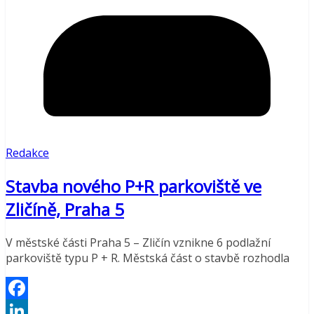
Redakce
Stavba nového P+R parkoviště ve
Zličíně, Praha 5
V městské části Praha 5 – Zličín vznikne 6 podlažní
parkoviště typu P + R. Městská část o stavbě rozhodla
Facebook