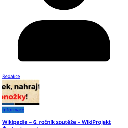
Redakce
Informace
Wikipedie – 6. ročník soutěže – WikiProjekt