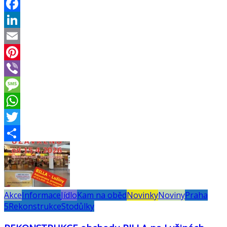
Facebook
LinkedIn
Email
Pinterest
Viber
Message
WhatsApp
Twitter
Share
Akce
Informace
Jídlo
Kam na oběd
Novinky
Noviny
Praha
5
Rekonstrukce
Stodůlky