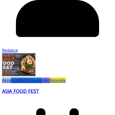
Redakce
Akce
Anděl
Informace
Jídlo
Novinky
ASIA FOOD FEST