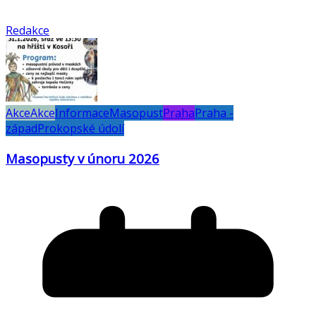
Redakce
Akce
Akce
Informace
Masopust
Praha
Praha -
západ
Prokopské údolí
Masopusty v únoru 2026