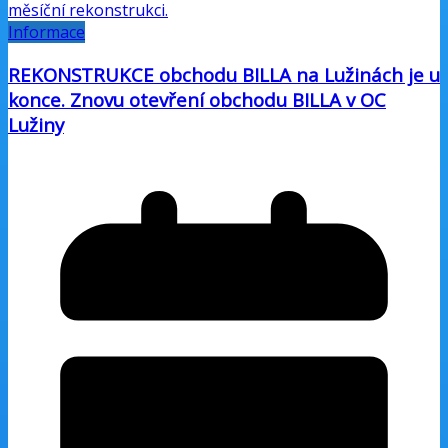
Informace
REKONSTRUKCE obchodu BILLA na Lužinách je u
konce. Znovu otevření obchodu BILLA v OC
Lužiny