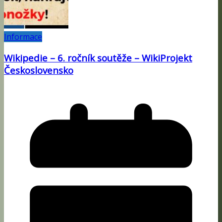
Informace
Wikipedie – 6. ročník soutěže – WikiProjekt
Československo