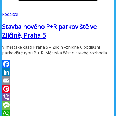
Redakce
Stavba nového P+R parkoviště ve
Zličíně, Praha 5
V městské části Praha 5 – Zličín vznikne 6 podlažní
parkoviště typu P + R. Městská část o stavbě rozhodla
Facebook
LinkedIn
Email
Pinterest
Viber
Message