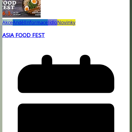
Akce
Anděl
Informace
Jídlo
Novinky
ASIA FOOD FEST