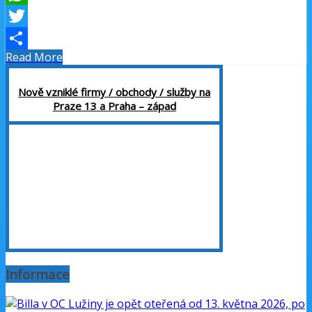
WhatsApp
Twitter
Read More
Share
Nově vzniklé firmy / obchody / služby na
Praze 13 a Praha – západ
Informace