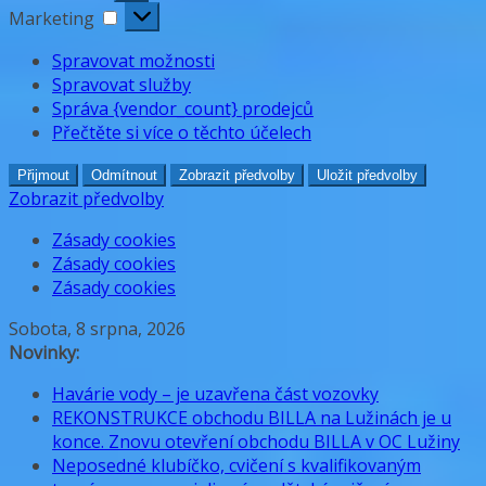
Marketing
Marketing
Spravovat možnosti
Spravovat služby
Správa {vendor_count} prodejců
Přečtěte si více o těchto účelech
Přijmout
Odmítnout
Zobrazit předvolby
Uložit předvolby
Zobrazit předvolby
Zásady cookies
Zásady cookies
Zásady cookies
Přeskočit
Sobota, 8 srpna, 2026
na
Novinky:
obsah
Havárie vody – je uzavřena část vozovky
REKONSTRUKCE obchodu BILLA na Lužinách je u
konce. Znovu otevření obchodu BILLA v OC Lužiny
Neposedné klubíčko, cvičení s kvalifikovaným