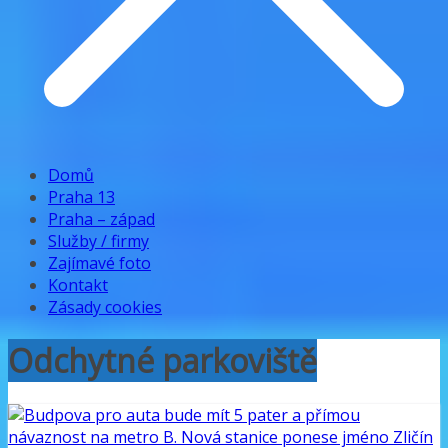
Domů
Praha 13
Praha – západ
Služby / firmy
Zajímavé foto
Kontakt
Zásady cookies
Odchytné parkoviště