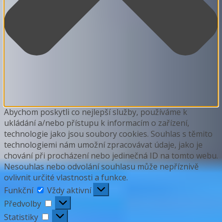
Abychom poskytli co nejlepší služby, používáme k
ukládání a/nebo přístupu k informacím o zařízení,
technologie jako jsou soubory cookies. Souhlas s těmito
technologiemi nám umožní zpracovávat údaje, jako je
chování při procházení nebo jedinečná ID na tomto webu.
Nesouhlas nebo odvolání souhlasu může nepříznivě
ovlivnit určité vlastnosti a funkce.
Funkční
Funkční
Vždy aktivní
Předvolby
Předvolby
Statistiky
Statistiky