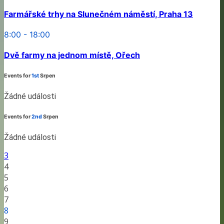
Farmářské trhy na Slunečném náměstí, Praha 13
8:00 - 18:00
Dvě farmy na jednom místě, Ořech
Events for
1st
Srpen
Žádné události
Events for
2nd
Srpen
Žádné události
3
4
5
6
7
8
9