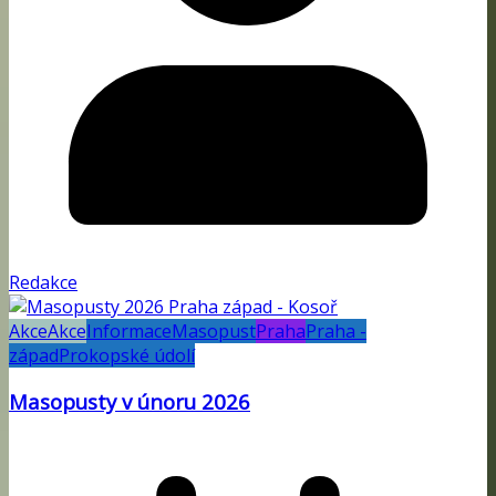
Redakce
Akce
Akce
Informace
Masopust
Praha
Praha -
západ
Prokopské údolí
Masopusty v únoru 2026