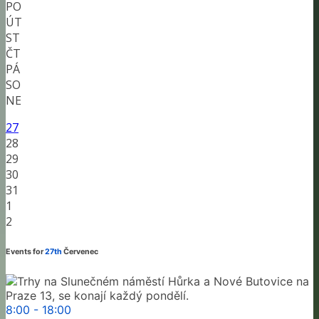
PO
ÚT
ST
ČT
PÁ
SO
NE
27
28
29
30
31
1
2
Events for
27th
Červenec
8:00 - 18:00