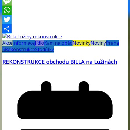
Viber
Message
WhatsApp
Twitter
Share
Akce
Informace
Jídlo
Kam na oběd
Novinky
Noviny
Praha
5
Rekonstrukce
Stodůlky
REKONSTRUKCE obchodu BILLA na Lužinách