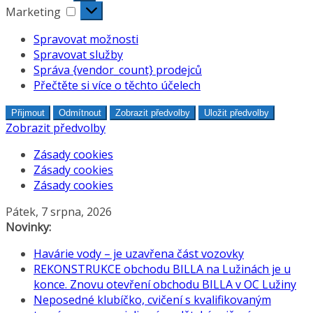
Marketing
Marketing
Spravovat možnosti
Spravovat služby
Správa {vendor_count} prodejců
Přečtěte si více o těchto účelech
Přijmout
Odmítnout
Zobrazit předvolby
Uložit předvolby
Zobrazit předvolby
Zásady cookies
Zásady cookies
Zásady cookies
Přeskočit
Pátek, 7 srpna, 2026
na
Novinky:
obsah
Havárie vody – je uzavřena část vozovky
REKONSTRUKCE obchodu BILLA na Lužinách je u
konce. Znovu otevření obchodu BILLA v OC Lužiny
Neposedné klubíčko, cvičení s kvalifikovaným