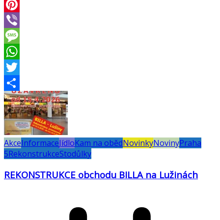
Email
Pinterest
Viber
Message
WhatsApp
Twitter
Share
Akce
Informace
Jídlo
Kam na oběd
Novinky
Noviny
Praha
5
Rekonstrukce
Stodůlky
REKONSTRUKCE obchodu BILLA na Lužinách