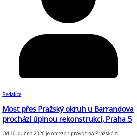
Redakce
Most přes Pražský okruh u Barrandova
prochází úplnou rekonstrukcí, Praha 5
Od 10. dubna 2020 je omezen provoz na Pražském