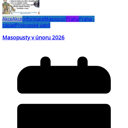
Akce
Akce
Informace
Masopust
Praha
Praha -
západ
Prokopské údolí
Masopusty v únoru 2026