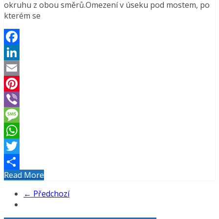
okruhu z obou směrů.Omezení v úseku pod mostem, po
kterém se
Facebook
LinkedIn
Email
Pinterest
Viber
Message
WhatsApp
Twitter
Read More
Share
← Předchozí