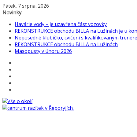
Přeskočit
Pátek, 7 srpna, 2026
na
Novinky:
obsah
Havárie vody – je uzavřena část vozovky
REKONSTRUKCE obchodu BILLA na Lužinách je u konc
Neposedné klubíčko, cvičení s kvalifikovaným trenérem
REKONSTRUKCE obchodu BILLA na Lužinách
Masopusty v únoru 2026