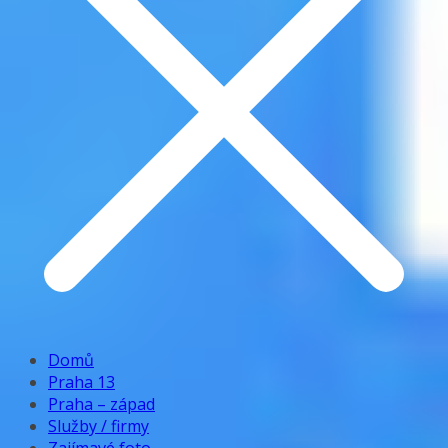
Domů
Praha 13
Praha – západ
Služby / firmy