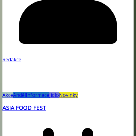
Redakce
Akce
Anděl
Informace
Jídlo
Novinky
ASIA FOOD FEST