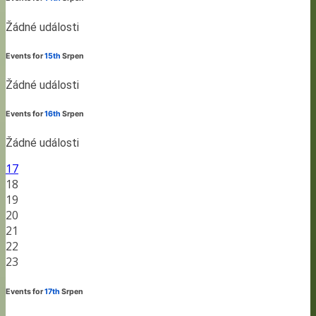
Žádné události
Events for
15th
Srpen
Žádné události
Events for
16th
Srpen
Žádné události
17
18
19
20
21
22
23
Events for
17th
Srpen