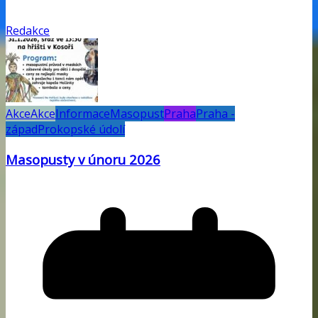
Redakce
Akce
Akce
Informace
Masopust
Praha
Praha -
západ
Prokopské údolí
Masopusty v únoru 2026