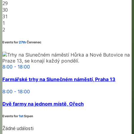
29
30
31
1
2
Events for
27th
Červenec
8:00 - 18:00
Farmářské trhy na Slunečném náměstí, Praha 13
8:00 - 18:00
Dvě farmy na jednom místě, Ořech
Events for
1st
Srpen
Žádné události