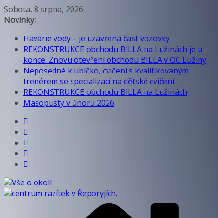
Přeskočit
Sobota, 8 srpna, 2026
na
Novinky:
obsah
Havárie vody – je uzavřena část vozovky
REKONSTRUKCE obchodu BILLA na Lužinách je u
konce. Znovu otevření obchodu BILLA v OC Lužiny
Neposedné klubíčko, cvičení s kvalifikovaným
trenérem se specializací na dětské cvičení.
REKONSTRUKCE obchodu BILLA na Lužinách
Masopusty v únoru 2026