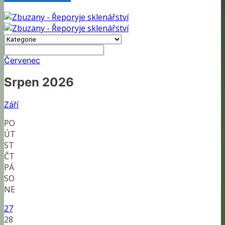
Červenec
Srpen 2026
Září
PO
ÚT
ST
ČT
PÁ
SO
NE
27
28