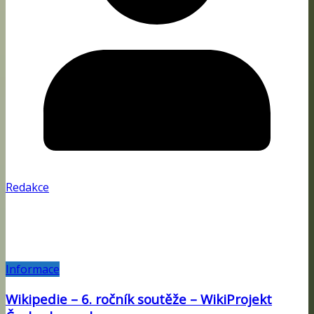
Redakce
Informace
Wikipedie – 6. ročník soutěže – WikiProjekt