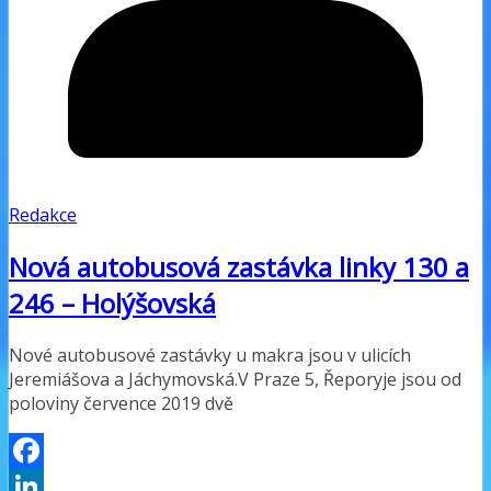
Redakce
Nová autobusová zastávka linky 130 a
246 – Holýšovská
Nové autobusové zastávky u makra jsou v ulicích
Jeremiášova a Jáchymovská.V Praze 5, Řeporyje jsou od
poloviny července 2019 dvě
Facebook