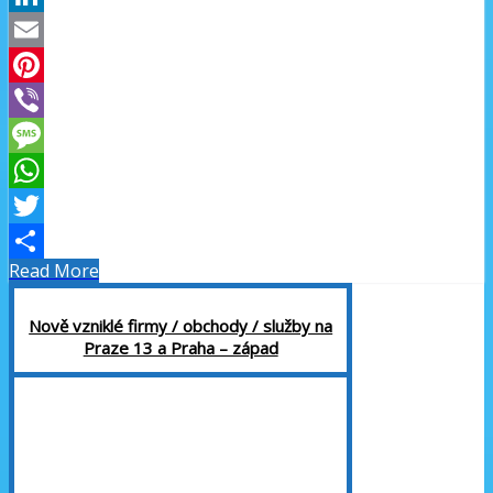
LinkedIn
Email
Pinterest
Viber
Message
WhatsApp
Twitter
Read More
Share
Nově vzniklé firmy / obchody / služby na
Praze 13 a Praha – západ