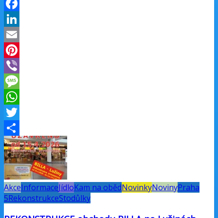
Facebook
LinkedIn
Email
Pinterest
Viber
Message
WhatsApp
Twitter
Share
Akce
Informace
Jídlo
Kam na oběd
Novinky
Noviny
Praha
5
Rekonstrukce
Stodůlky