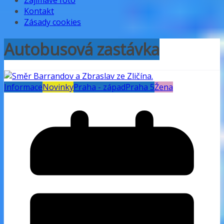
Zajímavé foto
Kontakt
Zásady cookies
Autobusová zastávka
Informace
Novinky
Praha - západ
Praha 5
Žena