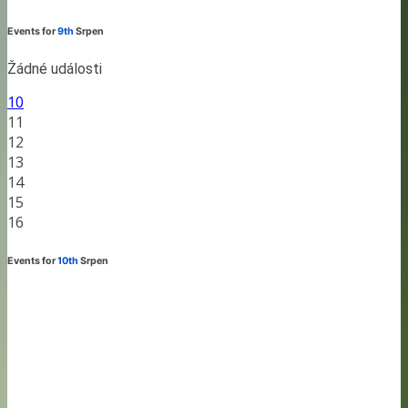
Events for
9th
Srpen
Žádné události
10
11
12
13
14
15
16
Events for
10th
Srpen