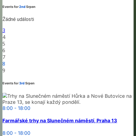
Events for
2nd
Srpen
Žádné události
3
4
5
6
7
8
9
Events for
3rd
Srpen
8:00 - 18:00
Farmářské trhy na Slunečném náměstí, Praha 13
8:00 - 18:00