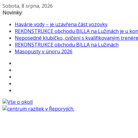
Přeskočit
Sobota, 8 srpna, 2026
na
Novinky:
obsah
Havárie vody – je uzavřena část vozovky
REKONSTRUKCE obchodu BILLA na Lužinách je u konc
Neposedné klubíčko, cvičení s kvalifikovaným trenérem
REKONSTRUKCE obchodu BILLA na Lužinách
Masopusty v únoru 2026