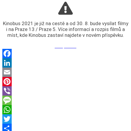
Kinobus 2021 je již na cestě a od 30. 8. bude vysílat filmy
i na Praze 13 / Praze 5. Více informací a rozpis filmů a
míst, kde Kinobus zastaví najdete v novém příspěvku.
Příspěvek
Facebook
LinkedIn
Email
Pinterest
Viber
Message
WhatsApp
Twitter