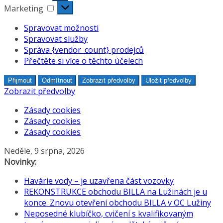
Marketing
Marketing
Spravovat možnosti
Spravovat služby
Správa {vendor_count} prodejců
Přečtěte si více o těchto účelech
Přijmout
Odmítnout
Zobrazit předvolby
Uložit předvolby
Zobrazit předvolby
Zásady cookies
Zásady cookies
Zásady cookies
Přeskočit
Neděle, 9 srpna, 2026
na
Novinky:
obsah
Havárie vody – je uzavřena část vozovky
REKONSTRUKCE obchodu BILLA na Lužinách je u
konce. Znovu otevření obchodu BILLA v OC Lužiny
Neposedné klubíčko, cvičení s kvalifikovaným