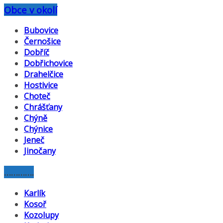
Obce v okolí
Bubovice
Černošice
Dobříč
Dobřichovice
Drahelčice
Hostivice
Choteč
Chrášťany
Chýně
Chýnice
Jeneč
Jinočany
………….
Karlík
Kosoř
Kozolupy