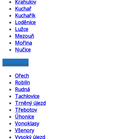
Krahulov
Kuchař
Kuchařík
Loděnice
Lužce
Mezouň
Mořina
Nučice
………………
Ořech
Roblín
Rudná
Tachlovice
Trněný újezd
Třebotov
Úhonice
Vonoklasy
Všenory
Vysoký újezd