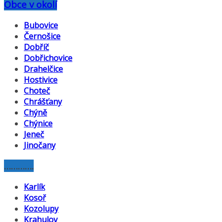
Obce v okolí
Bubovice
Černošice
Dobříč
Dobřichovice
Drahelčice
Hostivice
Choteč
Chrášťany
Chýně
Chýnice
Jeneč
Jinočany
………….
Karlík
Kosoř
Kozolupy
Krahulov