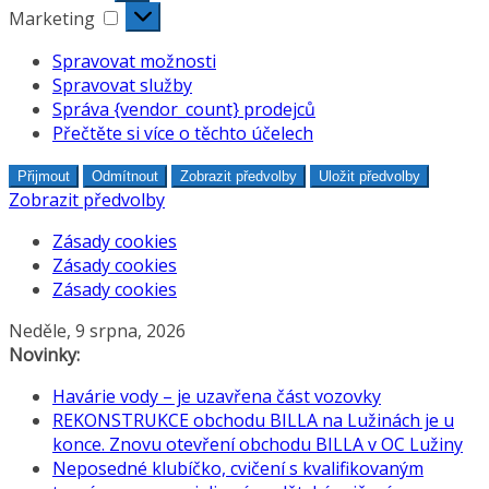
Marketing
Marketing
Spravovat možnosti
Spravovat služby
Správa {vendor_count} prodejců
Přečtěte si více o těchto účelech
Přijmout
Odmítnout
Zobrazit předvolby
Uložit předvolby
Zobrazit předvolby
Zásady cookies
Zásady cookies
Zásady cookies
Přeskočit
Neděle, 9 srpna, 2026
na
Novinky:
obsah
Havárie vody – je uzavřena část vozovky
REKONSTRUKCE obchodu BILLA na Lužinách je u
konce. Znovu otevření obchodu BILLA v OC Lužiny
Neposedné klubíčko, cvičení s kvalifikovaným