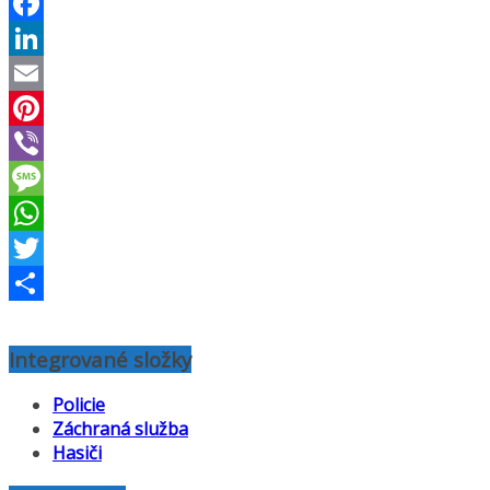
Facebook
LinkedIn
Email
Pinterest
Viber
Message
WhatsApp
Twitter
Share
Integrované složky
Policie
Záchraná služba
Hasiči