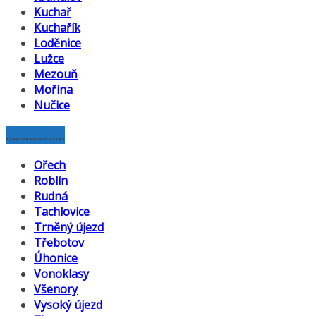
Kuchař
Kuchařík
Loděnice
Lužce
Mezouň
Mořina
Nučice
………………
Ořech
Roblín
Rudná
Tachlovice
Trněný újezd
Třebotov
Úhonice
Vonoklasy
Všenory
Vysoký újezd