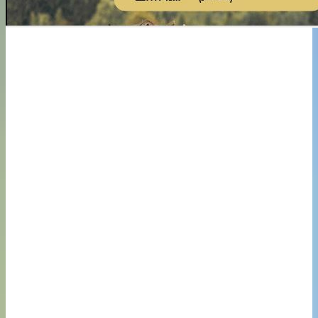
Jídelna Šipl Slivenec
Pivní slavnosti v Řeporyjích
Pivo pro cyklisty 8° nebo 9° stupňové v
Řeporyjském Pivovaru
Havárie vody – je uzavřena část vozovky
REKONSTRUKCE obchodu BILLA na Lužinách je u
konce. Znovu otevření obchodu BILLA v OC
Lužiny
Neposedné klubíčko, cvičení s kvalifikovaným
trenérem se specializací na dětské cvičení.