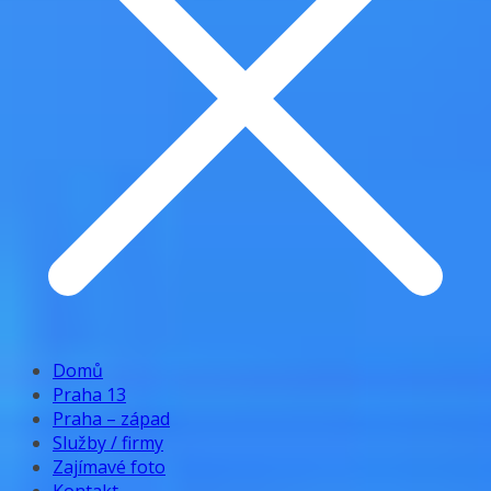
Domů
Praha 13
Praha – západ
Služby / firmy
Zajímavé foto