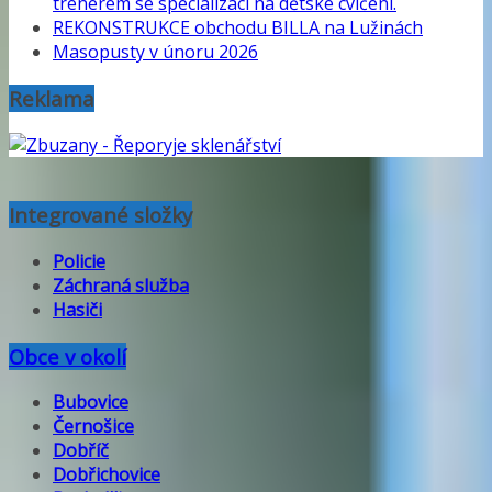
trenérem se specializací na dětské cvičení.
REKONSTRUKCE obchodu BILLA na Lužinách
Masopusty v únoru 2026
Reklama
Integrované složky
Policie
Záchraná služba
Hasiči
Obce v okolí
Bubovice
Černošice
Dobříč
Dobřichovice