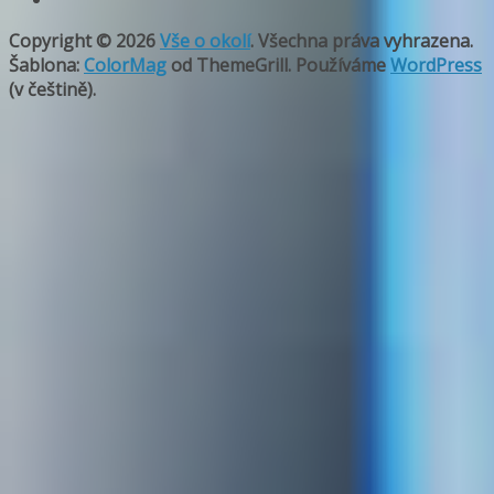
Copyright © 2026
Vše o okolí
. Všechna práva vyhrazena.
Šablona:
ColorMag
od ThemeGrill. Používáme
WordPress
(v češtině).