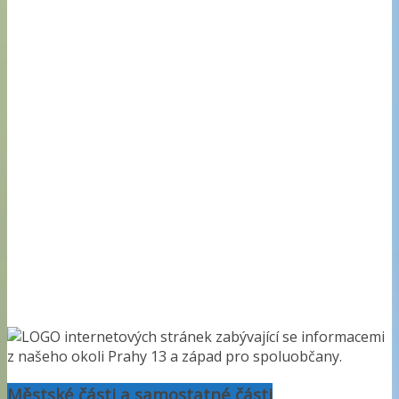
REKONSTRUKCE obchodu BILLA na Lužinách
Masopusty v únoru 2026
Wikipedie – 6. ročník soutěže – WikiProjekt
Československo
Koňská bitva, ukázky tažných koní při práci
ASIA FOOD FEST
Zvířátkový workshop
Městské části a samostatné části