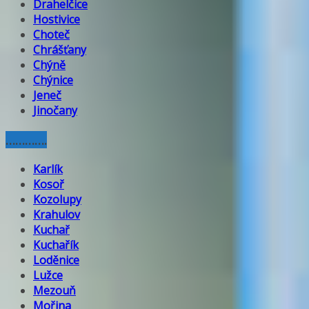
Drahelčice
Hostivice
Choteč
Chrášťany
Chýně
Chýnice
Jeneč
Jinočany
………….
Karlík
Kosoř
Kozolupy
Krahulov
Kuchař
Kuchařík
Loděnice
Lužce
Mezouň
Mořina