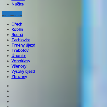
Nučice
………………
Ořech
Roblín
Rudná
Tachlovice
Trněný újezd
Třebotov
Úhonice
Vonoklasy
Všenory
Vysoký újezd
Zbuzany