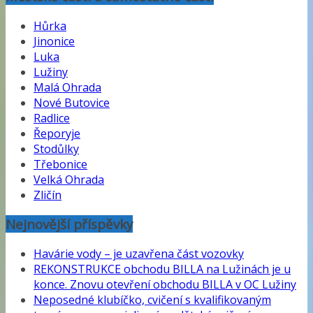
Hůrka
Jinonice
Luka
Lužiny
Malá Ohrada
Nové Butovice
Radlice
Řeporyje
Stodůlky
Třebonice
Velká Ohrada
Zličín
Nejnovější příspěvky
Havárie vody – je uzavřena část vozovky
REKONSTRUKCE obchodu BILLA na Lužinách je u
konce. Znovu otevření obchodu BILLA v OC Lužiny
Neposedné klubíčko, cvičení s kvalifikovaným