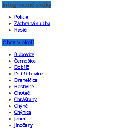
Integrované složky
Policie
Záchraná služba
Hasiči
Obce v okolí
Bubovice
Černošice
Dobříč
Dobřichovice
Drahelčice
Hostivice
Choteč
Chrášťany
Chýně
Chýnice
Jeneč
Jinočany