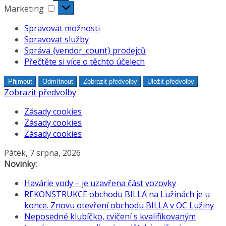
Marketing
Marketing
Spravovat možnosti
Spravovat služby
Správa {vendor_count} prodejců
Přečtěte si více o těchto účelech
Přijmout
Odmítnout
Zobrazit předvolby
Uložit předvolby
Zobrazit předvolby
Zásady cookies
Zásady cookies
Zásady cookies
Přeskočit
Pátek, 7 srpna, 2026
na
Novinky:
obsah
Havárie vody – je uzavřena část vozovky
REKONSTRUKCE obchodu BILLA na Lužinách je u
konce. Znovu otevření obchodu BILLA v OC Lužiny
Neposedné klubíčko, cvičení s kvalifikovaným