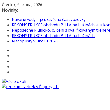
Přeskočit
Čtvrtek, 6 srpna, 2026
na
Novinky:
obsah
Havárie vody – je uzavřena část vozovky
REKONSTRUKCE obchodu BILLA na Lužinách je u konc
Neposedné klubíčko, cvičení s kvalifikovaným trenérem
REKONSTRUKCE obchodu BILLA na Lužinách
Masopusty v únoru 2026