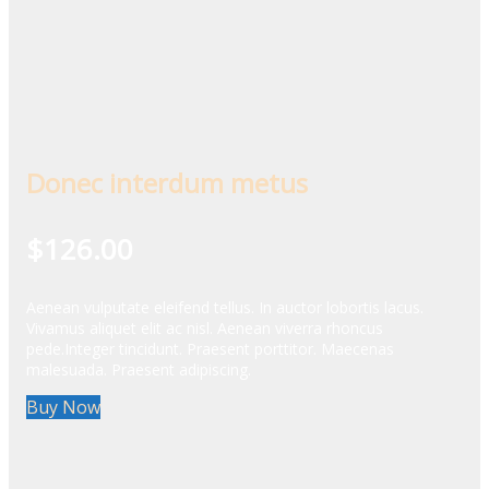
Donec interdum metus
$126.00
Aenean vulputate eleifend tellus. In auctor lobortis lacus.
Vivamus aliquet elit ac nisl. Aenean viverra rhoncus
pede.Integer tincidunt. Praesent porttitor. Maecenas
malesuada. Praesent adipiscing.
Buy Now