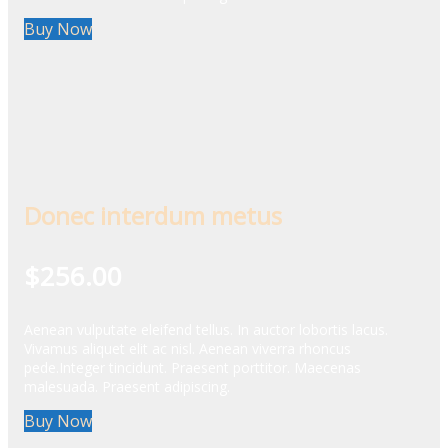
Buy Now
Donec interdum metus
$256.00
Aenean vulputate eleifend tellus. In auctor lobortis lacus.
Vivamus aliquet elit ac nisl. Aenean viverra rhoncus
pede.Integer tincidunt. Praesent porttitor. Maecenas
malesuada. Praesent adipiscing.
Buy Now