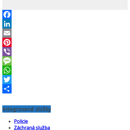
Facebook
LinkedIn
Email
Pinterest
Viber
Message
WhatsApp
Twitter
Share
Integrované složky
Policie
Záchraná služba