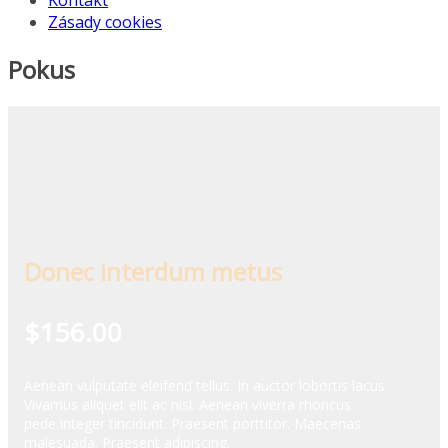
Kontakt
Zásady cookies
Pokus
Donec interdum metus
$156.00
Aenean vulputate eleifend tellus. In auctor lobortis lacus.
Vivamus aliquet elit ac nisl. Aenean viverra rhoncus
pede.Integer tincidunt. Praesent porttitor. Maecenas
malesuada. Praesent adipiscing.