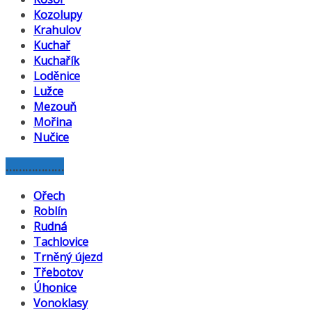
Kozolupy
Krahulov
Kuchař
Kuchařík
Loděnice
Lužce
Mezouň
Mořina
Nučice
………………
Ořech
Roblín
Rudná
Tachlovice
Trněný újezd
Třebotov
Úhonice
Vonoklasy