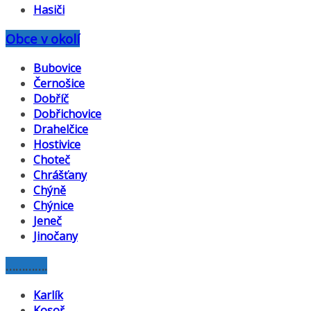
Hasiči
Obce v okolí
Bubovice
Černošice
Dobříč
Dobřichovice
Drahelčice
Hostivice
Choteč
Chrášťany
Chýně
Chýnice
Jeneč
Jinočany
………….
Karlík
Kosoř