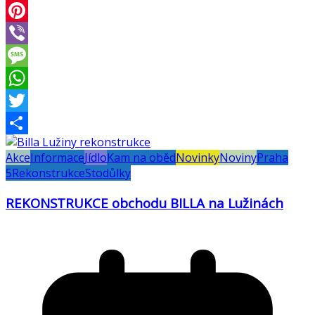
Email
Pinterest
Viber
Message
WhatsApp
Twitter
Share
Akce
Informace
Jídlo
Kam na oběd
Novinky
Noviny
Praha
5
Rekonstrukce
Stodůlky
REKONSTRUKCE obchodu BILLA na Lužinách