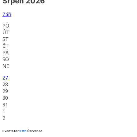
Srpen 2026
Září
PO
ÚT
ST
ČT
PÁ
SO
NE
27
28
29
30
31
1
2
Events for
27th
Červenec