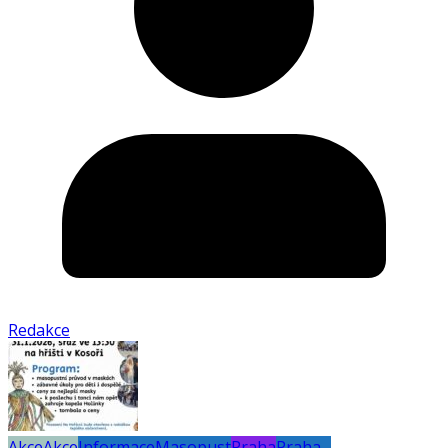
Redakce
Akce
Akce
Informace
Masopust
Praha
Praha -