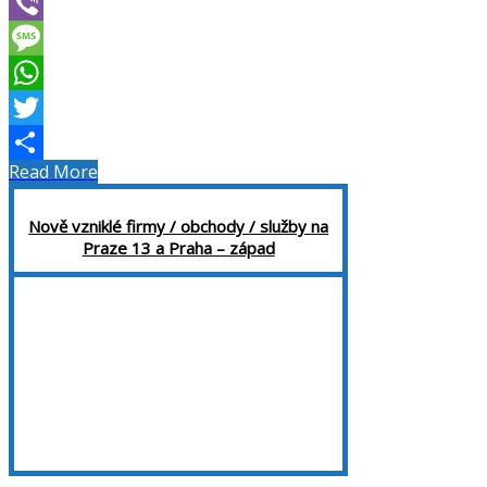
Pinterest
Viber
Message
WhatsApp
Twitter
Read More
Share
Nově vzniklé firmy / obchody / služby na
Praze 13 a Praha – západ