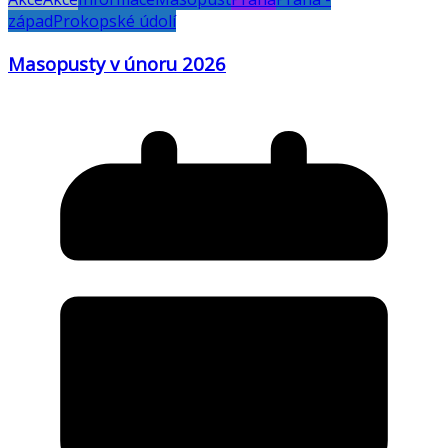
západ
Prokopské údolí
Masopusty v únoru 2026