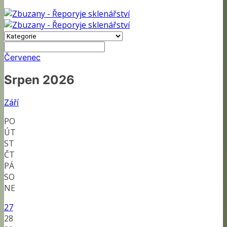
Červenec
Srpen 2026
Září
PO
ÚT
ST
ČT
PÁ
SO
NE
27
28