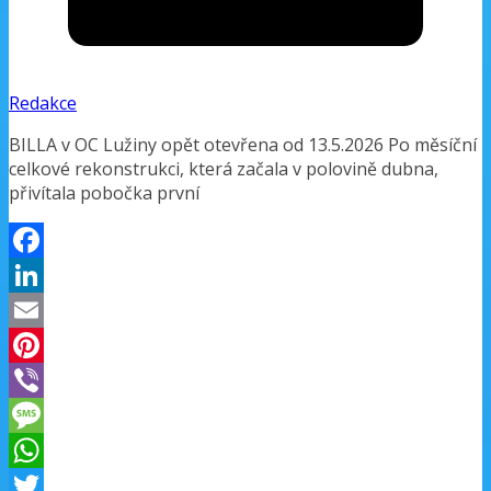
Redakce
BILLA v OC Lužiny opět otevřena od 13.5.2026 Po měsíční
celkové rekonstrukci, která začala v polovině dubna,
přivítala pobočka první
Facebook
LinkedIn
Email
Pinterest
Viber
Message
WhatsApp