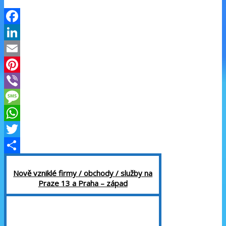
Facebook
LinkedIn
Email
Pinterest
Viber
Message
WhatsApp
Twitter
Share
Nově vzniklé firmy / obchody / služby na
Praze 13 a Praha – západ