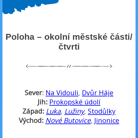
Poloha – okolní městské části/
čtvrti
Sever
:
Na Vidouli
,
Dvůr Háje
Jih:
Prokopské údolí
Západ:
Luka
,
Lužiny
,
Stodůlky
Východ:
Nové Butovice
,
Jinonice