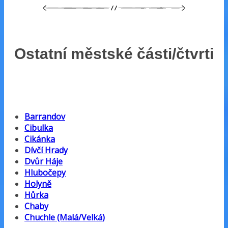
Ostatní městské části/čtvrti
Barrandov
Cibulka
Cikánka
Dívčí Hrady
Dvůr Háje
Hlubočepy
Holyně
Hůrka
Chaby
Chuchle (Malá/Velká)