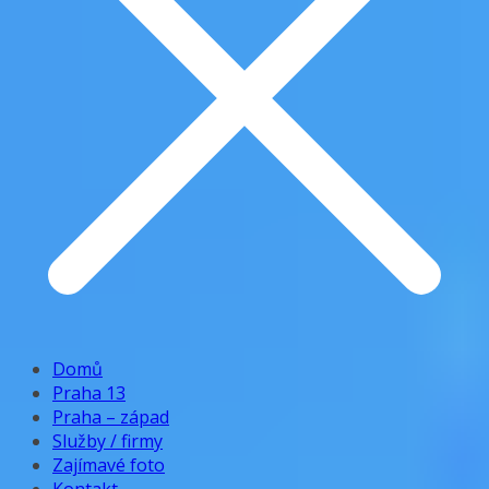
Domů
Praha 13
Praha – západ
Služby / firmy
Zajímavé foto