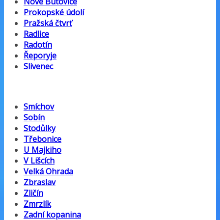
Nové Butovice
Prokopské údolí
Pražská čtvrť
Radlice
Radotín
Řeporyje
Slivenec
Smíchov
Sobín
Stodůlky
Třebonice
U Majkiho
V Lišcích
Velká Ohrada
Zbraslav
Zličín
Zmrzlík
Zadní kopanina