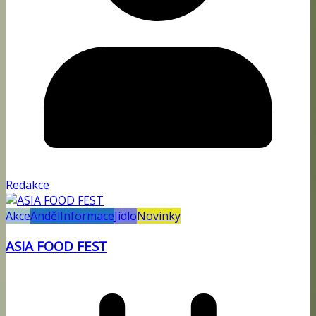
Redakce
Akce
Anděl
Informace
Jídlo
Novinky
ASIA FOOD FEST