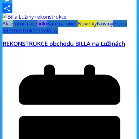
Twitter
Share
Akce
Informace
Jídlo
Kam na oběd
Novinky
Noviny
Praha
5
Rekonstrukce
Stodůlky
REKONSTRUKCE obchodu BILLA na Lužinách