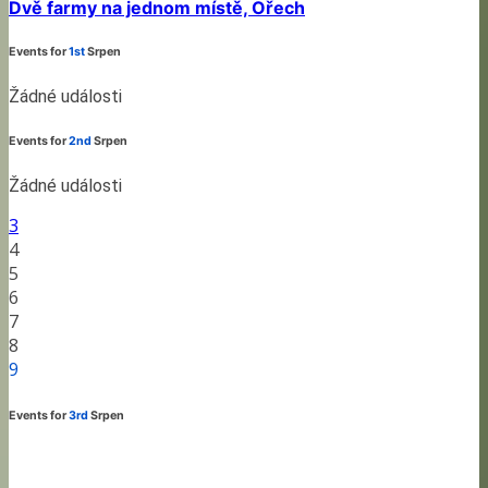
Dvě farmy na jednom místě, Ořech
Events for
1st
Srpen
Žádné události
Events for
2nd
Srpen
Žádné události
3
4
5
6
7
8
9
Events for
3rd
Srpen