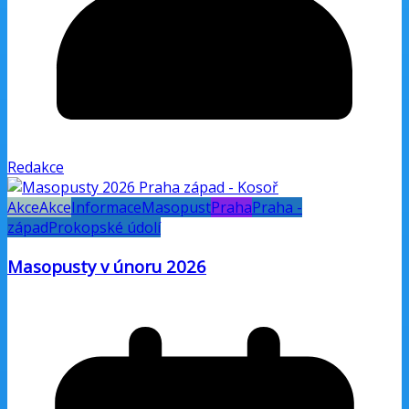
Redakce
Akce
Akce
Informace
Masopust
Praha
Praha -
západ
Prokopské údolí
Masopusty v únoru 2026